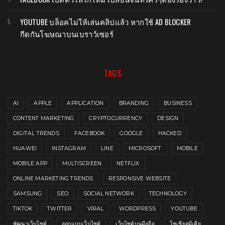
YOUTUBE บล็อคไม่ให้เล่นคลิปแล้ว หากใช้ AD BLOCKER
กีดกันโฆษณาบนเบราว์เซอร์
TAGS
AI
APPLE
APPLICATION
BRANDING
BUSINESS
CONTENT MARKETING
CRYPTOCURRENCY
DESIGN
DIGITAL TRENDS
FACEBOOK
GOOGLE
HACKED
HUAWEI
INSTAGRAM
LINE
MICROSOFT
MOBILE
MOBILE APP
MULTISCREEN
NETFLIX
ONLINE MARKETING TRENDS
RESPONSIVE WEBSITE
SAMSUNG
SEO
SOCIAL NETWORK
TECHNOLOGY
TIKTOK
TWITTER
VIRAL
WORDPRESS
YOUTUBE
พัฒนาเว็บไซต์
ออกแบบเว็บไซต์
เว็บไซต์บนมือถือ
โซเชียลมีเดีย