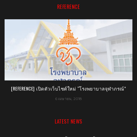
REFERENCE
ว็บไซต์ใหม่ “โรงพยาบาลจุฬาภรณ์”
[PR] “FINAL QUEST” เกมมือถ
 เมษายน, 2018
14 มิถุ
LATEST NEWS