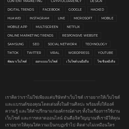
CONTENT MARKETING
CRYPTOCURRENCY
DESIGN
DIGITAL TRENDS
FACEBOOK
GOOGLE
HACKED
HUAWEI
INSTAGRAM
LINE
MICROSOFT
MOBILE
MOBILE APP
MULTISCREEN
NETFLIX
ONLINE MARKETING TRENDS
RESPONSIVE WEBSITE
SAMSUNG
SEO
SOCIAL NETWORK
TECHNOLOGY
TIKTOK
TWITTER
VIRAL
WORDPRESS
YOUTUBE
พัฒนาเว็บไซต์
ออกแบบเว็บไซต์
เว็บไซต์บนมือถือ
โซเชียลมีเดีย
เราคิดว่าเราไม่ใช่เพียงแค่บริษัททำเว็บไซต์ เราอยากให้เว็บไซต์
และแบรนด์ของคุณโดดเด่นทั้งในด้านศิลปะ พร้อมทั้งให้องค์
ความรู้ และให้คำปรึกษาแก่องค์กรณ์ต่างๆ ทั้งในเรื่องการใช้งาน
เว็บไซต์ และการตลาดออนไลน์ มันคือจิตวิญญาณที่เรามีให้คุณ
เราอยากให้คุณใส่ความเป็นกบฏเข้าไป คิดต่างไม่เหมือนใคร