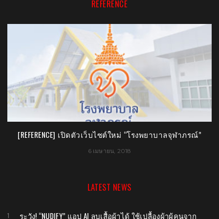
REFERENCE
[PR] “FINAL QUEST” เกมมือถือมาแรง ฟินได้ด้วยปลายนิ้ว!!
[
14 มิถุนายน, 2016
LATEST NEWS
ระวัง! “NUDIFY” แอป AI ลบเสื้อผ้าได้ ใช้เปลื้องผ้าผู้คนจาก