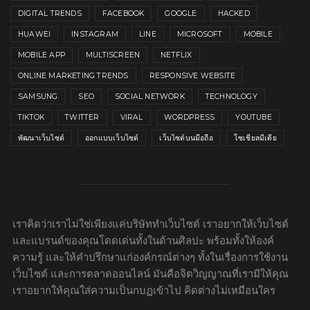
DIGITAL TRENDS
FACEBOOK
GOOGLE
HACKED
HUAWEI
INSTAGRAM
LINE
MICROSOFT
MOBILE
MOBILE APP
MULTISCREEN
NETFLIX
ONLINE MARKETING TRENDS
RESPONSIVE WEBSITE
SAMSUNG
SEO
SOCIAL NETWORK
TECHNOLOGY
TIKTOK
TWITTER
VIRAL
WORDPRESS
YOUTUBE
พัฒนาเว็บไซต์
ออกแบบเว็บไซต์
เว็บไซต์บนมือถือ
โซเชียลมีเดีย
เราคิดว่าเราไม่ใช่เพียงแค่บริษัททำเว็บไซต์ เราอยากให้เว็บไซต์
และแบรนด์ของคุณโดดเด่นทั้งในด้านศิลปะ พร้อมทั้งให้องค์
ความรู้ และให้คำปรึกษาแก่องค์กรณ์ต่างๆ ทั้งในเรื่องการใช้งาน
เว็บไซต์ และการตลาดออนไลน์ มันคือจิตวิญญาณที่เรามีให้คุณ
เราอยากให้คุณใส่ความเป็นกบฏเข้าไป คิดต่างไม่เหมือนใคร