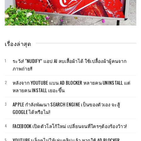
เรื่องล่าสุด
ระวัง! “NUDIFY” แอป AI ลบเสื้อผ้าได้ ใช้เปลื้องผ้าผู้คนจาก
ภาพถ่าย!!
หลังจาก YOUTUBE แบน AD BLOCKER หลายคน UNINSTALL แต่
หลายคน INSTALL เยอะขึ้น
APPLE กำลังพัฒนา SEARCH ENGINE เป็นของตัวเอง จะสู้
GOOGLE ได้หรือไม่!
FACEBOOK เปิดตัวโลโก้ใหม่ เปลี่ยนจนที่ใครๆต้องร้องว้าว!
YOUTUBE บล็อคไม่ให้เล่นคลิปแล้ว หากใช้ AD BLOCKER