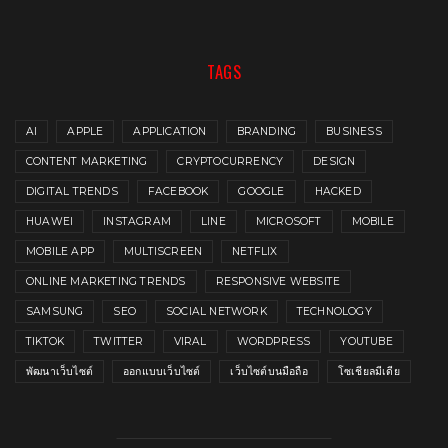
TAGS
AI
APPLE
APPLICATION
BRANDING
BUSINESS
CONTENT MARKETING
CRYPTOCURRENCY
DESIGN
DIGITAL TRENDS
FACEBOOK
GOOGLE
HACKED
HUAWEI
INSTAGRAM
LINE
MICROSOFT
MOBILE
MOBILE APP
MULTISCREEN
NETFLIX
ONLINE MARKETING TRENDS
RESPONSIVE WEBSITE
SAMSUNG
SEO
SOCIAL NETWORK
TECHNOLOGY
TIKTOK
TWITTER
VIRAL
WORDPRESS
YOUTUBE
พัฒนาเว็บไซต์
ออกแบบเว็บไซต์
เว็บไซต์บนมือถือ
โซเชียลมีเดีย