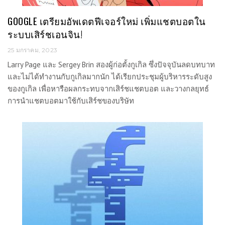
GOOGLE เตรียมอัพเดตฟีเจอร์ใหม่ เพิ่มแชตบอตใน
ระบบเสิร์ชเอนจิน!
25 มกราคม, 2023
Larry Page และ Sergey Brin สองผู้ก่อตั้งกูเกิล ซึ่งปัจจุบันลดบทบาท
และไม่ได้ทำงานกับกูเกิลมากนัก ได้เรียกประชุมผู้บริหารระดับสูง
ของกูเกิล เพื่อหารือผลกระทบจากเสิร์ชแชตบอต และวางกลยุทธ์
การนำแชตบอตมาใช้กับเสิร์ชของบริษัท