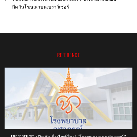
กีดกันโฆษณาบนเบราว์เซอร์
REFERENCE
[PR] “FINAL QUEST” เกมมือถือมาแรง ฟินได้ด้วยปลายนิ้ว!!
[