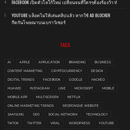
FACEBOOK เปิดตัวโลโก้ใหม่ เปลี่ยนจนที่ใครๆต้องร้องว้าว!
YOUTUBE บล็อคไม่ให้เล่นคลิปแล้ว หากใช้ AD BLOCKER
กีดกันโฆษณาบนเบราว์เซอร์
TAGS
AI
APPLE
APPLICATION
BRANDING
BUSINESS
CONTENT MARKETING
CRYPTOCURRENCY
DESIGN
DIGITAL TRENDS
FACEBOOK
GOOGLE
HACKED
HUAWEI
INSTAGRAM
LINE
MICROSOFT
MOBILE
MOBILE APP
MULTISCREEN
NETFLIX
ONLINE MARKETING TRENDS
RESPONSIVE WEBSITE
SAMSUNG
SEO
SOCIAL NETWORK
TECHNOLOGY
TIKTOK
TWITTER
VIRAL
WORDPRESS
YOUTUBE