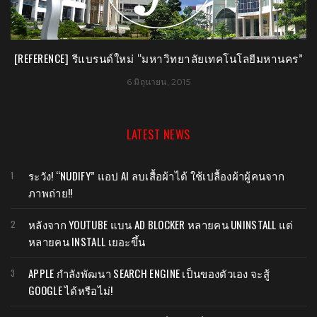
ร”
[REFERENCE] เปิดตัวเว็บไซต์ใหม่ของน้องใหม่ ดาวิกา
22 กุมภาพันธ์, 2015
LATEST NEWS
ระวัง! “NUDIFY” แอป AI ลบเสื้อผ้าได้ ใช้เปลื้องผ้าผู้คนจาก
ภาพถ่าย!!
หลังจาก YOUTUBE แบน AD BLOCKER หลายคน UNINSTALL แต่
หลายคน INSTALL เยอะขึ้น
APPLE กำลังพัฒนา SEARCH ENGINE เป็นของตัวเอง จะสู้
GOOGLE ได้หรือไม่!