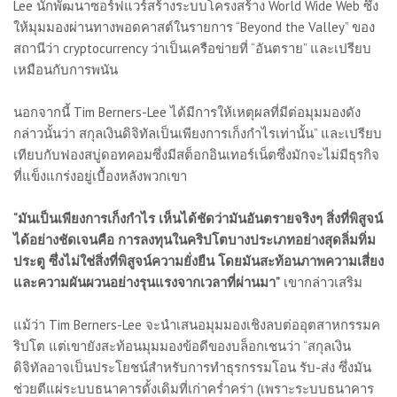
Lee นักพัฒนาซอร์ฟแวร์สร้างระบบโครงสร้าง World Wide Web ซึ่ง
ให้มุมมองผ่านทางพอดคาสต์ในรายการ “Beyond the Valley” ของ
สถานีว่า cryptocurrency ว่าเป็นเครือข่ายที่ “อันตราย” และเปรียบ
เหมือนกับการพนัน
นอกจากนี้ Tim Berners-Lee ได้มีการให้เหตุผลที่มีต่อมุมมองดัง
กล่าวนั้นว่า สกุลเงินดิจิทัลเป็นเพียงการเก็งกำไรเท่านั้น” และเปรียบ
เทียบกับฟองสบู่ดอทคอมซึ่งมีสต็อกอินเทอร์เน็ตซึ่งมักจะไม่มีธุรกิจ
ที่แข็งแกร่งอยู่เบื้องหลังพวกเขา
“มันเป็นเพียงการเก็งกำไร เห็นได้ชัดว่ามันอันตรายจริงๆ สิ่งที่พิสูจน์
ได้อย่างชัดเจนคือ การลงทุนในคริปโตบางประเภทอย่างสุดลิ่มทิ่ม
ประตู ซึ่งไม่ใช่สิ่งที่พิสูจน์ความยั่งยืน โดยมันสะท้อนภาพความเสี่ยง
และความผันผวนอย่างรุนแรงจากเวลาที่ผ่านมา”
เขากล่าวเสริม
แม้ว่า Tim Berners-Lee จะนำเสนอมุมมองเชิงลบต่ออุตสาหกรรมค
ริปโต แต่เขายังสะท้อนมุมมองข้อดีของบล็อกเชนว่า “สกุลเงิน
ดิจิทัลอาจเป็นประโยชน์สำหรับการทำธุรกรรมโอน รับ-ส่ง ซึ่งมัน
ช่วยตีแผ่ระบบธนาคารดั้งเดิมที่เก่าคร่ำคร่า (เพราะระบบธนาคาร