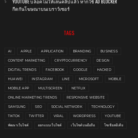
YOUTUBE บล็อคไม่ให้เล่นคลิปแล้ว หากใช้ AD BLOCKER
กีดกันโฆษณาบนเบราว์เซอร์
TAGS
AI
APPLE
APPLICATION
BRANDING
BUSINESS
CONTENT MARKETING
CRYPTOCURRENCY
DESIGN
DIGITAL TRENDS
FACEBOOK
GOOGLE
HACKED
HUAWEI
INSTAGRAM
LINE
MICROSOFT
MOBILE
MOBILE APP
MULTISCREEN
NETFLIX
ONLINE MARKETING TRENDS
RESPONSIVE WEBSITE
SAMSUNG
SEO
SOCIAL NETWORK
TECHNOLOGY
TIKTOK
TWITTER
VIRAL
WORDPRESS
YOUTUBE
พัฒนาเว็บไซต์
ออกแบบเว็บไซต์
เว็บไซต์บนมือถือ
โซเชียลมีเดีย