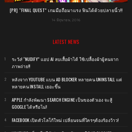
[PR] “FINAL QUEST” เกมมือถือมาแรง ฟินได้ด้วยปลายนิ้ว!!
[
14 มิถุนายน, 2016
LATEST NEWS
ระวัง! “NUDIFY” แอป AI ลบเสื้อผ้าได้ ใช้เปลื้องผ้าผู้คนจาก
ภาพถ่าย!!
หลังจาก YOUTUBE แบน AD BLOCKER หลายคน UNINSTALL แต่
หลายคน INSTALL เยอะขึ้น
APPLE กำลังพัฒนา SEARCH ENGINE เป็นของตัวเอง จะสู้
GOOGLE ได้หรือไม่!
FACEBOOK เปิดตัวโลโก้ใหม่ เปลี่ยนจนที่ใครๆต้องร้องว้าว!