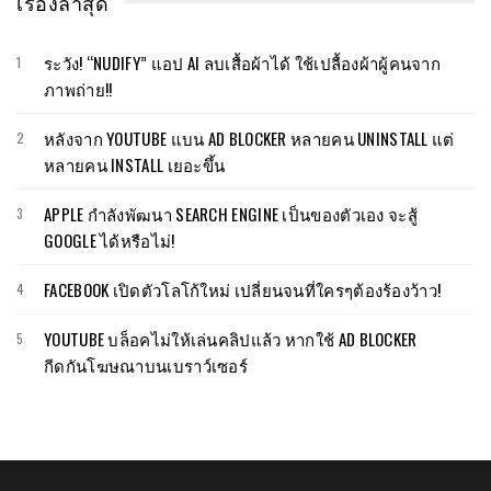
เรื่องล่าสุด
ระวัง! “NUDIFY” แอป AI ลบเสื้อผ้าได้ ใช้เปลื้องผ้าผู้คนจาก
ภาพถ่าย!!
หลังจาก YOUTUBE แบน AD BLOCKER หลายคน UNINSTALL แต่
หลายคน INSTALL เยอะขึ้น
APPLE กำลังพัฒนา SEARCH ENGINE เป็นของตัวเอง จะสู้
GOOGLE ได้หรือไม่!
FACEBOOK เปิดตัวโลโก้ใหม่ เปลี่ยนจนที่ใครๆต้องร้องว้าว!
YOUTUBE บล็อคไม่ให้เล่นคลิปแล้ว หากใช้ AD BLOCKER
กีดกันโฆษณาบนเบราว์เซอร์