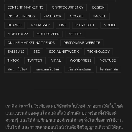
CONTENT MARKETING
CRYPTOCURRENCY
DESIGN
DIGITAL TRENDS
FACEBOOK
GOOGLE
HACKED
HUAWEI
INSTAGRAM
LINE
MICROSOFT
MOBILE
MOBILE APP
MULTISCREEN
NETFLIX
ONLINE MARKETING TRENDS
RESPONSIVE WEBSITE
SAMSUNG
SEO
SOCIAL NETWORK
TECHNOLOGY
TIKTOK
TWITTER
VIRAL
WORDPRESS
YOUTUBE
พัฒนาเว็บไซต์
ออกแบบเว็บไซต์
เว็บไซต์บนมือถือ
โซเชียลมีเดีย
เราคิดว่าเราไม่ใช่เพียงแค่บริษัททำเว็บไซต์ เราอยากให้เว็บไซต์
และแบรนด์ของคุณโดดเด่นทั้งในด้านศิลปะ พร้อมทั้งให้องค์
ความรู้ และให้คำปรึกษาแก่องค์กรณ์ต่างๆ ทั้งในเรื่องการใช้งาน
เว็บไซต์ และการตลาดออนไลน์ มันคือจิตวิญญาณที่เรามีให้คุณ