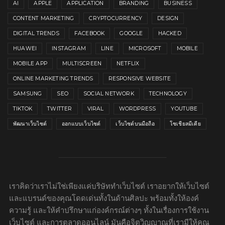
AI
APPLE
APPLICATION
BRANDING
BUSINESS
CONTENT MARKETING
CRYPTOCURRENCY
DESIGN
DIGITAL TRENDS
FACEBOOK
GOOGLE
HACKED
HUAWEI
INSTAGRAM
LINE
MICROSOFT
MOBILE
MOBILE APP
MULTISCREEN
NETFLIX
ONLINE MARKETING TRENDS
RESPONSIVE WEBSITE
SAMSUNG
SEO
SOCIAL NETWORK
TECHNOLOGY
TIKTOK
TWITTER
VIRAL
WORDPRESS
YOUTUBE
พัฒนาเว็บไซต์
ออกแบบเว็บไซต์
เว็บไซต์บนมือถือ
โซเชียลมีเดีย
เราคิดว่าเราไม่ใช่เพียงแค่บริษัททำเว็บไซต์ เราอยากให้เว็บไซต์
และแบรนด์ของคุณโดดเด่นทั้งในด้านศิลปะ พร้อมทั้งให้องค์
ความรู้ และให้คำปรึกษาแก่องค์กรณ์ต่างๆ ทั้งในเรื่องการใช้งาน
เว็บไซต์ และการตลาดออนไลน์ มันคือจิตวิญญาณที่เรามีให้คุณ