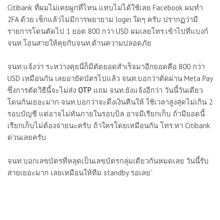
Citibank ที่ผมไม่เคยผูกที่ไหน แทบไม่ได้ใช้เลย Facebook ผมทำ
2FA ด้วย เช็กแล้วไม่มีการพยายาม login ใดๆ ครับ ปรากฏว่ามี
รายการโดนตัดไป 1 ยอด 800 กว่า USD ผมเลยโทร.เข้าไปที่แบงก์
จนท.โอนสายให้คุยกับจนท.ด้านความปลอดภัย
จนท.แจ้งว่า ระหว่างคุยนี่ก็มีตัดยอดสำเร็จมาอีกยอดคือ 800 กว่า
USD เหมือนกัน เลยอายัดบัตรไปแล้ว จนท.บอกว่าตัดผ่าน Meta Pay
ซึ่งการตัดวิธีนี้จะไม่ส่ง
OTP
แถม จนท.ยังแจ้งอีกว่า วันนี้วันเดียว
โดนกันเยอะมาก จนท.บอกว่าจะดึงเงินคืนให้ ใช้เวลาสูงสุดไม่เกิน 2
รอบบัญชี แต่อาจไม่ทันภายในรอบบิล อาจมีเรียกเก็บ ถ้ามียอดนี้
เรียกเก็บไม่ต้องจ่ายนะครับ ถ้าใครโดยเหมือนกัน โทร.หา Citibank
ด่วนเลยครับ
จนท.บอกเลขบัตรที่หลุดเป็นเลขบัตรกลุ่มเดียวกันหมดเลย วันนี้รับ
สายเยอะมาก เลยเหมือนให้ทีม standby รอเลย”