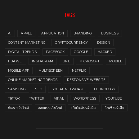
TAGS
AI
APPLE
APPLICATION
BRANDING
BUSINESS
CONTENT MARKETING
CRYPTOCURRENCY
DESIGN
DIGITAL TRENDS
FACEBOOK
GOOGLE
HACKED
HUAWEI
INSTAGRAM
LINE
MICROSOFT
MOBILE
MOBILE APP
MULTISCREEN
NETFLIX
ONLINE MARKETING TRENDS
RESPONSIVE WEBSITE
SAMSUNG
SEO
SOCIAL NETWORK
TECHNOLOGY
TIKTOK
TWITTER
VIRAL
WORDPRESS
YOUTUBE
พัฒนาเว็บไซต์
ออกแบบเว็บไซต์
เว็บไซต์บนมือถือ
โซเชียลมีเดีย