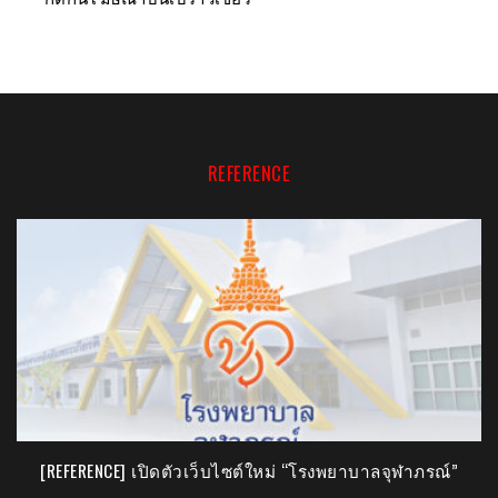
REFERENCE
[PR] “FINAL QUEST” เกมมือถือมาแรง ฟินได้ด้วยปลายนิ้ว!!
[