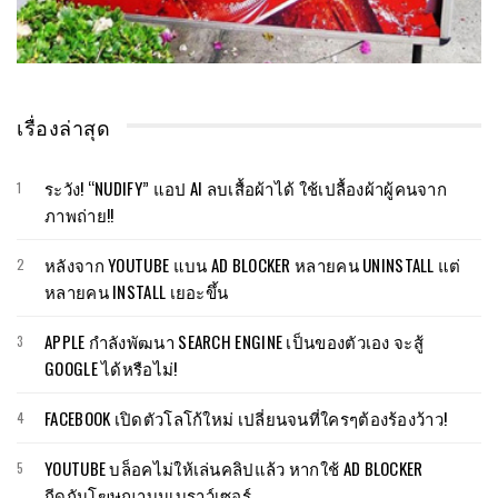
เรื่องล่าสุด
ระวัง! “NUDIFY” แอป AI ลบเสื้อผ้าได้ ใช้เปลื้องผ้าผู้คนจาก
ภาพถ่าย!!
หลังจาก YOUTUBE แบน AD BLOCKER หลายคน UNINSTALL แต่
หลายคน INSTALL เยอะขึ้น
APPLE กำลังพัฒนา SEARCH ENGINE เป็นของตัวเอง จะสู้
GOOGLE ได้หรือไม่!
FACEBOOK เปิดตัวโลโก้ใหม่ เปลี่ยนจนที่ใครๆต้องร้องว้าว!
YOUTUBE บล็อคไม่ให้เล่นคลิปแล้ว หากใช้ AD BLOCKER
กีดกันโฆษณาบนเบราว์เซอร์