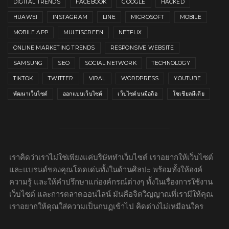
DIGITAL TRENDS
FACEBOOK
GOOGLE
HACKED
HUAWEI
INSTAGRAM
LINE
MICROSOFT
MOBILE
MOBILE APP
MULTISCREEN
NETFLIX
ONLINE MARKETING TRENDS
RESPONSIVE WEBSITE
SAMSUNG
SEO
SOCIAL NETWORK
TECHNOLOGY
TIKTOK
TWITTER
VIRAL
WORDPRESS
YOUTUBE
พัฒนาเว็บไซต์
ออกแบบเว็บไซต์
เว็บไซต์บนมือถือ
โซเชียลมีเดีย
เราคิดว่าเราไม่ใช่เพียงแค่บริษัททำเว็บไซต์ เราอยากให้เว็บไซต์
และแบรนด์ของคุณโดดเด่นทั้งในด้านศิลปะ พร้อมทั้งให้องค์
ความรู้ และให้คำปรึกษาแก่องค์กรณ์ต่างๆ ทั้งในเรื่องการใช้งาน
เว็บไซต์ และการตลาดออนไลน์ มันคือจิตวิญญาณที่เรามีให้คุณ
เราอยากให้คุณใส่ความเป็นกบฏเข้าไป คิดต่างไม่เหมือนใคร