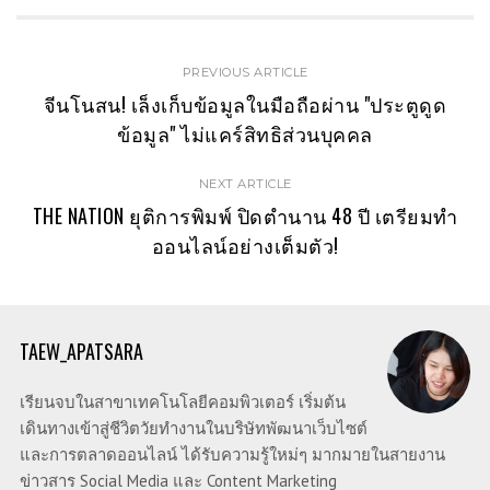
PREVIOUS ARTICLE
จีนโนสน! เล็งเก็บข้อมูลในมือถือผ่าน "ประตูดูด
ข้อมูล" ไม่แคร์สิทธิส่วนบุคคล
NEXT ARTICLE
THE NATION ยุติการพิมพ์ ปิดตำนาน 48 ปี เตรียมทำ
ออนไลน์อย่างเต็มตัว!
TAEW_APATSARA
เรียนจบในสาขาเทคโนโลยีคอมพิวเตอร์ เริ่มต้น
เดินทางเข้าสู่ชีวิตวัยทำงานในบริษัทพัฒนาเว็บไซต์
และการตลาดออนไลน์ ได้รับความรู้ใหม่ๆ มากมายในสายงาน
ข่าวสาร Social Media และ Content Marketing