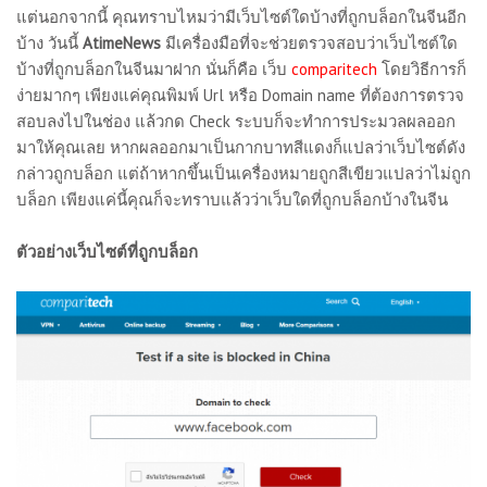
แต่นอกจากนี้ คุณทราบไหมว่ามีเว็บไซต์ใดบ้างที่ถูกบล็อกในจีนอีก
บ้าง วันนี้
AtimeNews
มีเครื่องมือที่จะช่วยตรวจสอบว่าเว็บไซต์ใด
บ้างที่ถูกบล็อกในจีนมาฝาก นั่นก็คือ เว็บ
comparitech
โดยวิธีการก็
ง่ายมากๆ เพียงแค่คุณพิมพ์ Url หรือ Domain name ที่ต้องการตรวจ
สอบลงไปในช่อง แล้วกด Check ระบบก็จะทำการประมวลผลออก
มาให้คุณเลย หากผลออกมาเป็นกากบาทสีแดงก็แปลว่าเว็บไซต์ดัง
กล่าวถูกบล็อก แต่ถ้าหากขึ้นเป็นเครื่องหมายถูกสีเขียวแปลว่าไม่ถูก
บล็อก เพียงแค่นี้คุณก็จะทราบแล้วว่าเว็บใดที่ถูกบล็อกบ้างในจีน
ตัวอย่างเว็บไซต์ที่ถูกบล็อก