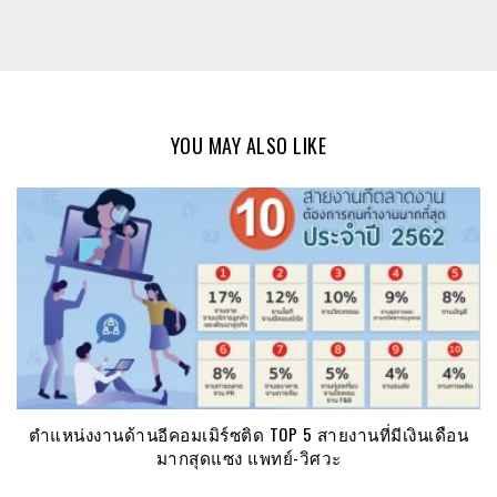
YOU MAY ALSO LIKE
ตำแหน่งงานด้านอีคอมเมิร์ซติด TOP 5 สายงานที่มีเงินเดือน
มากสุดแซง แพทย์-วิศวะ