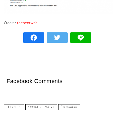
Credit :
thenextweb
Facebook Comments
BUSINESS
SOCIAL NETWORK
โซเชียลมีเดีย