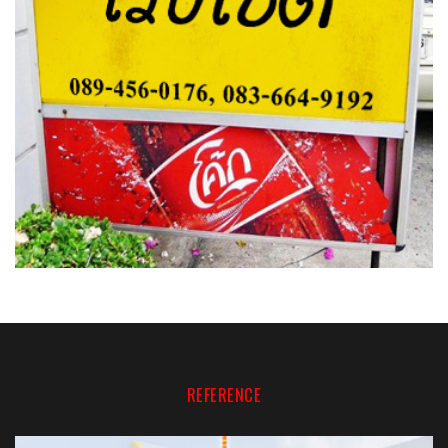
REFERENCE