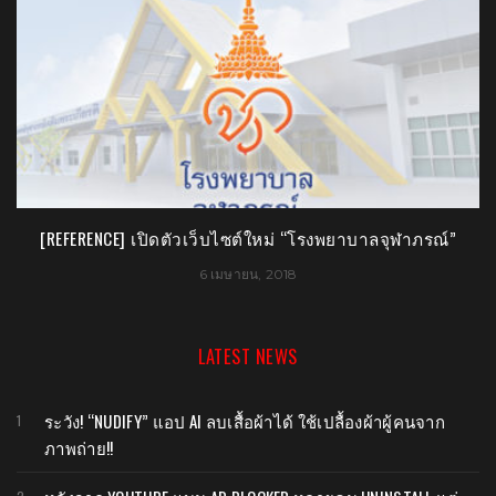
[PR] “FINAL QUEST” เกมมือถือมาแรง ฟินได้ด้วยปลายนิ้ว!!
[
14 มิถุนายน, 2016
LATEST NEWS
ระวัง! “NUDIFY” แอป AI ลบเสื้อผ้าได้ ใช้เปลื้องผ้าผู้คนจาก
ภาพถ่าย!!