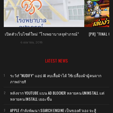
[PR] “FINAL QUEST” เกมมือถือมาแรง ฟินได้ด้วยปลายนิ้ว!!
[
14 มิถุนายน, 2016
LATEST NEWS
ระวัง! “NUDIFY” แอป AI ลบเสื้อผ้าได้ ใช้เปลื้องผ้าผู้คนจาก
ภาพถ่าย!!
หลังจาก YOUTUBE แบน AD BLOCKER หลายคน UNINSTALL แต่
หลายคน INSTALL เยอะขึ้น
APPLE กำลังพัฒนา SEARCH ENGINE เป็นของตัวเอง จะสู้