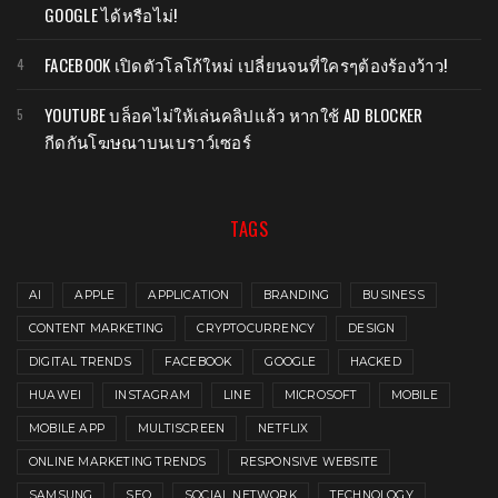
GOOGLE ได้หรือไม่!
FACEBOOK เปิดตัวโลโก้ใหม่ เปลี่ยนจนที่ใครๆต้องร้องว้าว!
YOUTUBE บล็อคไม่ให้เล่นคลิปแล้ว หากใช้ AD BLOCKER
กีดกันโฆษณาบนเบราว์เซอร์
TAGS
AI
APPLE
APPLICATION
BRANDING
BUSINESS
CONTENT MARKETING
CRYPTOCURRENCY
DESIGN
DIGITAL TRENDS
FACEBOOK
GOOGLE
HACKED
HUAWEI
INSTAGRAM
LINE
MICROSOFT
MOBILE
MOBILE APP
MULTISCREEN
NETFLIX
ONLINE MARKETING TRENDS
RESPONSIVE WEBSITE
SAMSUNG
SEO
SOCIAL NETWORK
TECHNOLOGY