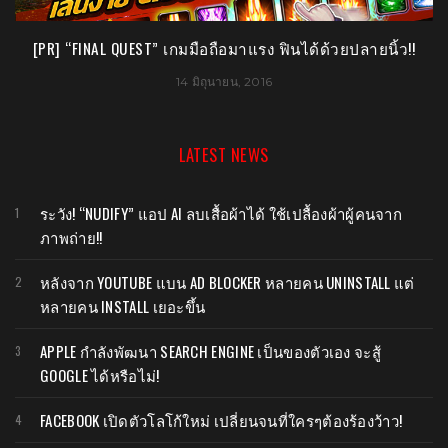
[PR] “FINAL QUEST” เกมมือถือมาแรง ฟินได้ด้วยปลายนิ้ว!!
[
14 มิถุนายน, 2016
LATEST NEWS
ระวัง! “NUDIFY” แอป AI ลบเสื้อผ้าได้ ใช้เปลื้องผ้าผู้คนจาก
ภาพถ่าย!!
หลังจาก YOUTUBE แบน AD BLOCKER หลายคน UNINSTALL แต่
หลายคน INSTALL เยอะขึ้น
APPLE กำลังพัฒนา SEARCH ENGINE เป็นของตัวเอง จะสู้
GOOGLE ได้หรือไม่!
FACEBOOK เปิดตัวโลโก้ใหม่ เปลี่ยนจนที่ใครๆต้องร้องว้าว!