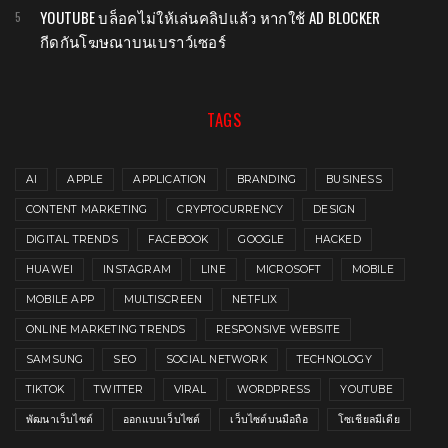
YOUTUBE บล็อคไม่ให้เล่นคลิปแล้ว หากใช้ AD BLOCKER
กีดกันโฆษณาบนเบราว์เซอร์
TAGS
AI
APPLE
APPLICATION
BRANDING
BUSINESS
CONTENT MARKETING
CRYPTOCURRENCY
DESIGN
DIGITAL TRENDS
FACEBOOK
GOOGLE
HACKED
HUAWEI
INSTAGRAM
LINE
MICROSOFT
MOBILE
MOBILE APP
MULTISCREEN
NETFLIX
ONLINE MARKETING TRENDS
RESPONSIVE WEBSITE
SAMSUNG
SEO
SOCIAL NETWORK
TECHNOLOGY
TIKTOK
TWITTER
VIRAL
WORDPRESS
YOUTUBE
พัฒนาเว็บไซต์
ออกแบบเว็บไซต์
เว็บไซต์บนมือถือ
โซเชียลมีเดีย