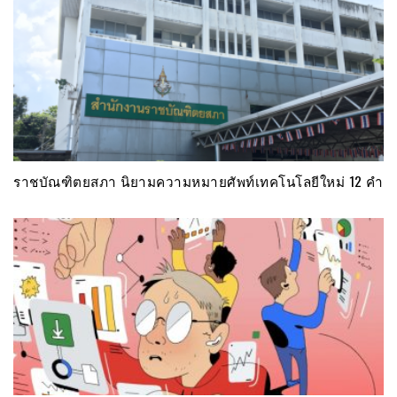
ราชบัณฑิตยสภา นิยามความหมายศัพท์เทคโนโลยีใหม่ 12 คำ