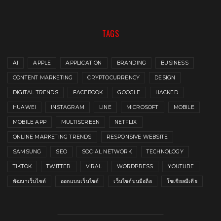
TAGS
AI
APPLE
APPLICATION
BRANDING
BUSINESS
CONTENT MARKETING
CRYPTOCURRENCY
DESIGN
DIGITAL TRENDS
FACEBOOK
GOOGLE
HACKED
HUAWEI
INSTAGRAM
LINE
MICROSOFT
MOBILE
MOBILE APP
MULTISCREEN
NETFLIX
ONLINE MARKETING TRENDS
RESPONSIVE WEBSITE
SAMSUNG
SEO
SOCIAL NETWORK
TECHNOLOGY
TIKTOK
TWITTER
VIRAL
WORDPRESS
YOUTUBE
พัฒนาเว็บไซต์
ออกแบบเว็บไซต์
เว็บไซต์บนมือถือ
โซเชียลมีเดีย