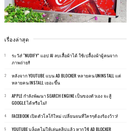
เรื่องล่าสุด
ระวัง! “NUDIFY” แอป AI ลบเสื้อผ้าได้ ใช้เปลื้องผ้าผู้คนจาก
ภาพถ่าย!!
หลังจาก YOUTUBE แบน AD BLOCKER หลายคน UNINSTALL แต่
หลายคน INSTALL เยอะขึ้น
APPLE กำลังพัฒนา SEARCH ENGINE เป็นของตัวเอง จะสู้
GOOGLE ได้หรือไม่!
FACEBOOK เปิดตัวโลโก้ใหม่ เปลี่ยนจนที่ใครๆต้องร้องว้าว!
YOUTUBE บล็อคไม่ให้เล่นคลิปแล้ว หากใช้ AD BLOCKER