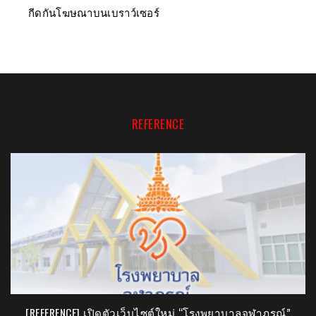
กีดกันโฆษณาบนเบราว์เซอร์
REFERENCE
[REFERENCE] เปิดตัวเว็บไซต์ใหม่ “โรงพยาบาลจุฬาภรณ์”