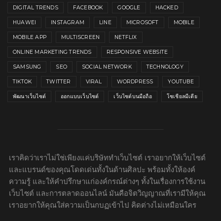
DIGITAL TRENDS
FACEBOOK
GOOGLE
HACKED
HUAWEI
INSTAGRAM
LINE
MICROSOFT
MOBILE
MOBILE APP
MULTISCREEN
NETFLIX
ONLINE MARKETING TRENDS
RESPONSIVE WEBSITE
SAMSUNG
SEO
SOCIAL NETWORK
TECHNOLOGY
TIKTOK
TWITTER
VIRAL
WORDPRESS
YOUTUBE
พัฒนาเว็บไซต์
ออกแบบเว็บไซต์
เว็บไซต์บนมือถือ
โซเชียลมีเดีย
เราคิดว่าเราไม่ใช่เพียงแค่บริษัททำเว็บไซต์ เราอยากให้เว็บไซต์
และแบรนด์ของคุณโดดเด่นทั้งในด้านศิลปะ พร้อมทั้งให้องค์
ความรู้ และให้คำปรึกษาแก่องค์กรณ์ต่างๆ ทั้งในเรื่องการใช้งาน
เว็บไซต์ และการตลาดออนไลน์ มันคือจิตวิญญาณที่เรามีให้คุณ
เราอยากให้คุณใส่ความเป็นกบฏเข้าไป คิดต่างไม่เหมือนใคร