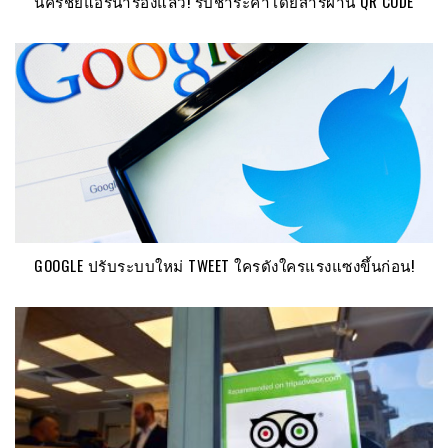
นครชัยแอร์นำร่องแล้ว! รับชำระค่าโดยสารผ่าน QR CODE
GOOGLE ปรับระบบใหม่ TWEET ใครดังใครแรงแซงขึ้นก่อน!