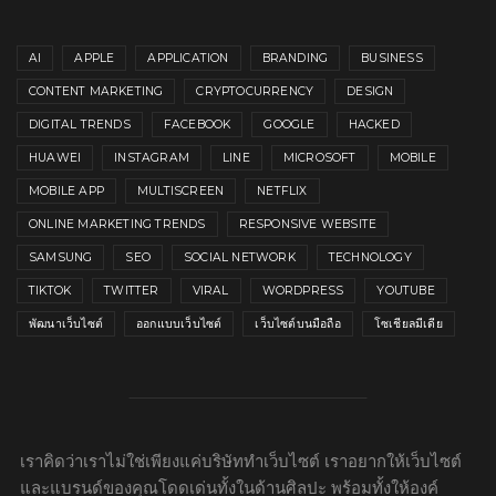
AI
APPLE
APPLICATION
BRANDING
BUSINESS
CONTENT MARKETING
CRYPTOCURRENCY
DESIGN
DIGITAL TRENDS
FACEBOOK
GOOGLE
HACKED
HUAWEI
INSTAGRAM
LINE
MICROSOFT
MOBILE
MOBILE APP
MULTISCREEN
NETFLIX
ONLINE MARKETING TRENDS
RESPONSIVE WEBSITE
SAMSUNG
SEO
SOCIAL NETWORK
TECHNOLOGY
TIKTOK
TWITTER
VIRAL
WORDPRESS
YOUTUBE
พัฒนาเว็บไซต์
ออกแบบเว็บไซต์
เว็บไซต์บนมือถือ
โซเชียลมีเดีย
เราคิดว่าเราไม่ใช่เพียงแค่บริษัททำเว็บไซต์ เราอยากให้เว็บไซต์
และแบรนด์ของคุณโดดเด่นทั้งในด้านศิลปะ พร้อมทั้งให้องค์