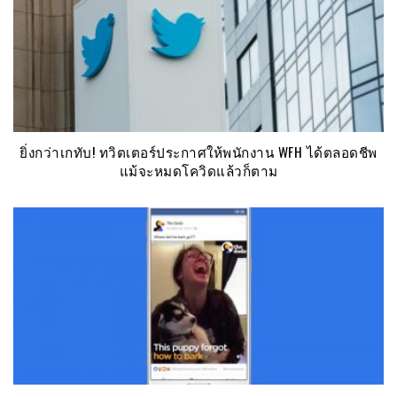
ยิ่งกว่าเกทับ! ทวิตเตอร์ประกาศให้พนักงาน WFH ได้ตลอดชีพ
แม้จะหมดโควิดแล้วก็ตาม