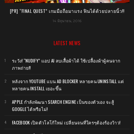
[PR] “FINAL QUEST” เกมมือถือมาแรง ฟินได้ด้วยปลายนิ้ว!!
[
14 มิถุนายน, 2016
LATEST NEWS
ระวัง! “NUDIFY” แอป AI ลบเสื้อผ้าได้ ใช้เปลื้องผ้าผู้คนจาก
ภาพถ่าย!!
หลังจาก YOUTUBE แบน AD BLOCKER หลายคน UNINSTALL แต่
หลายคน INSTALL เยอะขึ้น
APPLE กำลังพัฒนา SEARCH ENGINE เป็นของตัวเอง จะสู้
GOOGLE ได้หรือไม่!
FACEBOOK เปิดตัวโลโก้ใหม่ เปลี่ยนจนที่ใครๆต้องร้องว้าว!